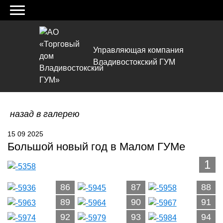
Управляющая компания
Владивостокский ГУМ
назад в галерею
15 09 2025
Большой новый год в Малом ГУМе
1
86
87
88
89
90
91
92
93
94