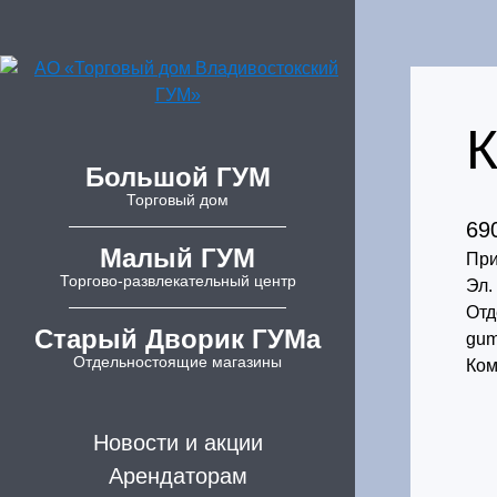
К
Большой ГУМ
Торговый дом
69
Малый ГУМ
При
Торгово-развлекательный центр
Эл.
Отд
Старый Дворик ГУМа
gum
Отдельностоящие магазины
Ком
Новости и акции
Арендаторам