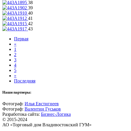
38
39
40
41
42
43
Первая
«
1
2
3
4
5
»
Последняя
Наши партнеры:
Фотограф:
Илья Евстигнеев
Фотограф:
Валентин Гуськов
Разработока сайта:
Бизнес-Логика
© 2015-2024
АО «Торговый дом Владивостокский ГУМ»