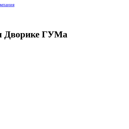
омпания
м Дворике ГУМа